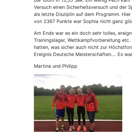
die 100m in 13,55 Sek. Ein wenig Pech kam 
Versuch einen Sicherheitsversuch und der 
als letzte Disziplin auf dem Programm. Hier 
von 2367 Punkte war Sophia nicht ganz glüc
Am Ende war es ein doch sehr tolles, ereig
Trainingslager, Wettkampfvorbereitung etc. 
hatten, was sicher auch nicht zur Höchstfor
Ereignis Deutsche Meisterschaften…. Es ware
Martina und Philipp