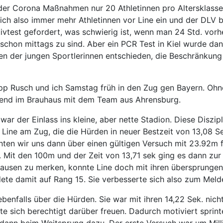
 der Corona Maßnahmen nur 20 Athletinnen pro Altersklass
ch also immer mehr Athletinnen vor Line ein und der DLV b
est gefordert, was schwierig ist, wenn man 24 Std. vorher 
 schon mittags zu sind. Aber ein PCR Test in Kiel wurde 
en der jungen Sportlerinnen entschieden, die Beschränkung
lipp Rusch und ich Samstag früh in den Zug gen Bayern. Ohn
end im Brauhaus mit dem Team aus Ahrensburg.
r der Einlass ins kleine, aber nette Stadion. Diese Diszip
Line am Zug, die die Hürden in neuer Bestzeit von 13,08 Se
nnten wir uns dann über einen gültigen Versuch mit 23.92m f
. Mit den 100m und der Zeit von 13,71 sek ging es dann zur
ausen zu merken, konnte Line doch mit ihren übersprungen
te damit auf Rang 15. Sie verbesserte sich also zum Meld
ebenfalls über die Hürden. Sie war mit ihren 14,22 Sek. nic
e sich berechtigt darüber freuen. Dadurch motiviert sprinte